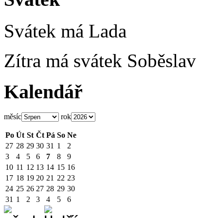
Svátek má
Lada
Zítra má svátek
Soběslav
Kalendář
měsíc
rok
Po
Út
St
Čt
Pá
So
Ne
27
28
29
30
31
1
2
3
4
5
6
7
8
9
10
11
12
13
14
15
16
17
18
19
20
21
22
23
24
25
26
27
28
29
30
31
1
2
3
4
5
6