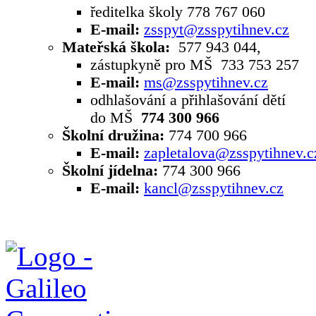
ředitelka školy 778 767 060
E-mail:
zsspyt@zsspytihnev.cz
Mateřská škola:
577 943 044,
zástupkyně pro MŠ 733 753 257
E-mail:
ms@zsspytihnev.cz
odhlašování a přihlašování dětí
do MŠ
774 300 966
Školní družina:
774 700 966
E-mail:
zapletalova@zsspytihnev.c
Školní jídelna:
774 300 966
E-mail:
kancl@zsspytihnev.cz