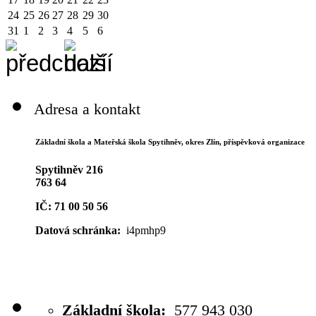
24
25
26
27
28
29
30
31
1
2
3
4
5
6
Adresa a kontakt
Základní škola a Mateřská škola Spytihněv,
okres Zlín, příspěvková organizace
Spytihněv 216
763 64
IČ: 71 00 50 56
Datová schránka:
i4pmhp9
Základní škola:
577 943 030