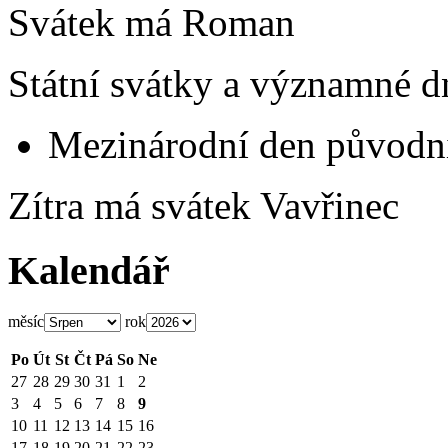
Svátek má
Roman
Státní svátky a významné d
Mezinárodní den původní
Zítra má svátek
Vavřinec
Kalendář
měsíc
rok
Po
Út
St
Čt
Pá
So
Ne
27
28
29
30
31
1
2
3
4
5
6
7
8
9
10
11
12
13
14
15
16
17
18
19
20
21
22
23