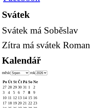
Svátek
Svátek má
Soběslav
Zítra má svátek
Roman
Kalendář
měsíc
rok
Po
Út
St
Čt
Pá
So
Ne
27
28
29
30
31
1
2
3
4
5
6
7
8
9
10
11
12
13
14
15
16
17
18
19
20
21
22
23