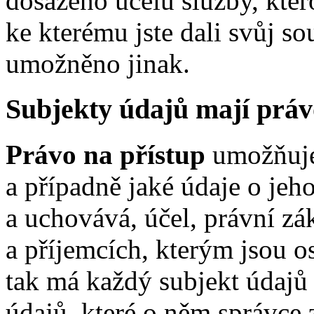
dosaženo účelu služby, ktero
ke kterému jste dali svůj so
umožněno jinak.
Subjekty údajů mají práv
Právo na přístup
umožňuje 
a případně jaké údaje o jeh
a uchovává, účel, právní zá
a příjemcích, kterým jsou o
tak má každý subjekt údajů
údajů, které o něm správce