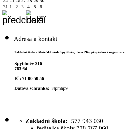
24
25
26
27
28
29
30
31
1
2
3
4
5
6
Adresa a kontakt
Základní škola a Mateřská škola Spytihněv,
okres Zlín, příspěvková organizace
Spytihněv 216
763 64
IČ: 71 00 50 56
Datová schránka:
i4pmhp9
Základní škola:
577 943 030
ředitelka školy 778 767 060