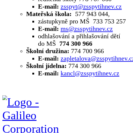
E-mail:
zsspyt@zsspytihnev.cz
Mateřská škola:
577 943 044,
zástupkyně pro MŠ 733 753 257
E-mail:
ms@zsspytihnev.cz
odhlašování a přihlašování dětí
do MŠ
774 300 966
Školní družina:
774 700 966
E-mail:
zapletalova@zsspytihnev.c
Školní jídelna:
774 300 966
E-mail:
kancl@zsspytihnev.cz