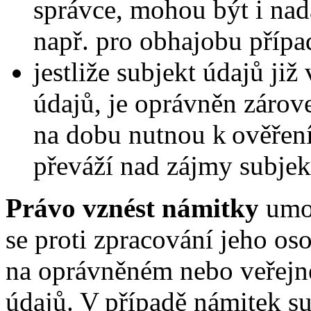
správce, mohou být i nad
např. pro obhajobu příp
jestliže subjekt údajů ji
údajů, je oprávněn záro
na dobu nutnou k ověřen
převáží nad zájmy subjek
Právo vznést námitky
umož
se proti zpracování jeho o
na oprávněném nebo veřejn
údajů. V případě námitek s