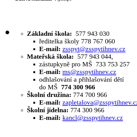
Základní škola:
577 943 030
ředitelka školy 778 767 060
E-mail:
zsspyt@zsspytihnev.cz
Mateřská škola:
577 943 044,
zástupkyně pro MŠ 733 753 257
E-mail:
ms@zsspytihnev.cz
odhlašování a přihlašování dětí
do MŠ
774 300 966
Školní družina:
774 700 966
E-mail:
zapletalova@zsspytihnev.c
Školní jídelna:
774 300 966
E-mail:
kancl@zsspytihnev.cz