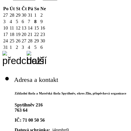
Po
Út
St
Čt
Pá
So
Ne
27
28
29
30
31
1
2
3
4
5
6
7
8
9
10
11
12
13
14
15
16
17
18
19
20
21
22
23
24
25
26
27
28
29
30
31
1
2
3
4
5
6
Adresa a kontakt
Základní škola a Mateřská škola Spytihněv,
okres Zlín, příspěvková organizace
Spytihněv 216
763 64
IČ: 71 00 50 56
Datová schránka:
i4pmhp9