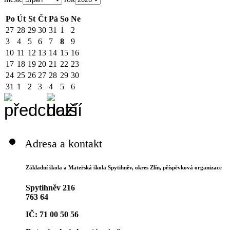
Po
Út
St
Čt
Pá
So
Ne
27
28
29
30
31
1
2
3
4
5
6
7
8
9
10
11
12
13
14
15
16
17
18
19
20
21
22
23
24
25
26
27
28
29
30
31
1
2
3
4
5
6
Adresa a kontakt
Základní škola a Mateřská škola Spytihněv,
okres Zlín, příspěvková organizace
Spytihněv 216
763 64
IČ: 71 00 50 56