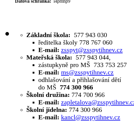
Datová schránka:
i4pmhp9
Základní škola:
577 943 030
ředitelka školy 778 767 060
E-mail:
zsspyt@zsspytihnev.cz
Mateřská škola:
577 943 044,
zástupkyně pro MŠ 733 753 257
E-mail:
ms@zsspytihnev.cz
odhlašování a přihlašování dětí
do MŠ
774 300 966
Školní družina:
774 700 966
E-mail:
zapletalova@zsspytihnev.c
Školní jídelna:
774 300 966
E-mail:
kancl@zsspytihnev.cz