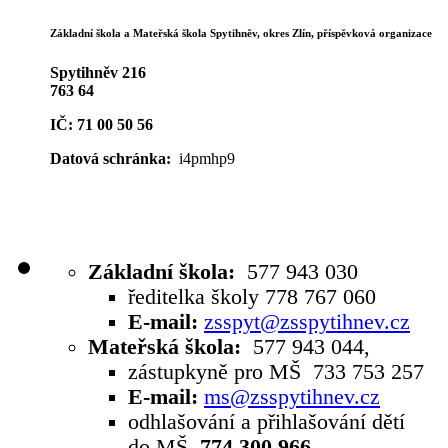
Základní škola a Mateřská škola Spytihněv,
okres Zlín, příspěvková organizace
Spytihněv 216
763 64
IČ: 71 00 50 56
Datová schránka:
i4pmhp9
Základní škola:
577 943 030
ředitelka školy 778 767 060
E-mail:
zsspyt@zsspytihnev.cz
Mateřská škola:
577 943 044,
zástupkyně pro MŠ 733 753 257
E-mail:
ms@zsspytihnev.cz
odhlašování a přihlašování dětí
do MŠ
774 300 966