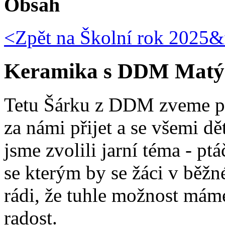
Obsah
<Zpět na
Školní rok 2025&f
Keramika s DDM Matýs
Tetu Šárku z DDM zveme pr
za námi přijet a se všemi dě
jsme zvolili jarní téma - pt
se kterým by se žáci v běžn
rádi, že tuhle možnost mám
radost.