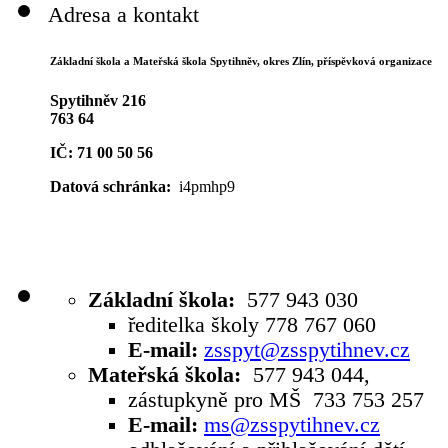
Adresa a kontakt
Základní škola a Mateřská škola Spytihněv,
okres Zlín, příspěvková organizace
Spytihněv 216
763 64
IČ: 71 00 50 56
Datová schránka:
i4pmhp9
Základní škola:
577 943 030
ředitelka školy 778 767 060
E-mail:
zsspyt@zsspytihnev.cz
Mateřská škola:
577 943 044,
zástupkyně pro MŠ 733 753 257
E-mail:
ms@zsspytihnev.cz