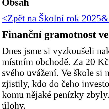
Obsah
<Zpět na
Školní rok 2025&f
Finanční gramotnost ve 
Dnes jsme si vyzkoušeli nak
místním obchodě. Za 20 Kč 
svého uvážení. Ve škole si 
zjistily, kdo do čeho investov
komu nějaké penízky zbyly.
úlohy.