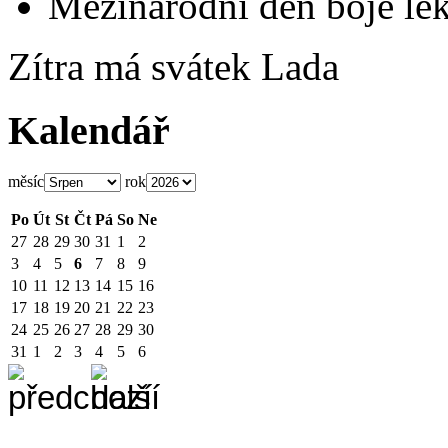
Mezinárodní den boje lék
Zítra má svátek
Lada
Kalendář
měsíc
rok
Po
Út
St
Čt
Pá
So
Ne
27
28
29
30
31
1
2
3
4
5
6
7
8
9
10
11
12
13
14
15
16
17
18
19
20
21
22
23
24
25
26
27
28
29
30
31
1
2
3
4
5
6