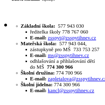
Základní škola:
577 943 030
ředitelka školy 778 767 060
E-mail:
zsspyt@zsspytihnev.cz
Mateřská škola:
577 943 044,
zástupkyně pro MŠ 733 753 257
E-mail:
ms@zsspytihnev.cz
odhlašování a přihlašování dětí
do MŠ
774 300 966
Školní družina:
774 700 966
E-mail:
zapletalova@zsspytihnev.c
Školní jídelna:
774 300 966
E-mail:
kancl@zsspytihnev.cz