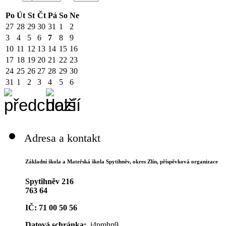
Po
Út
St
Čt
Pá
So
Ne
27
28
29
30
31
1
2
3
4
5
6
7
8
9
10
11
12
13
14
15
16
17
18
19
20
21
22
23
24
25
26
27
28
29
30
31
1
2
3
4
5
6
Adresa a kontakt
Základní škola a Mateřská škola Spytihněv,
okres Zlín, příspěvková organizace
Spytihněv 216
763 64
IČ: 71 00 50 56
Datová schránka:
i4pmhp9