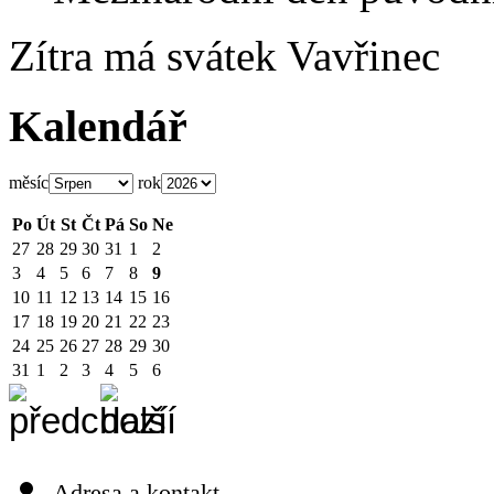
Zítra má svátek
Vavřinec
Kalendář
měsíc
rok
Po
Út
St
Čt
Pá
So
Ne
27
28
29
30
31
1
2
3
4
5
6
7
8
9
10
11
12
13
14
15
16
17
18
19
20
21
22
23
24
25
26
27
28
29
30
31
1
2
3
4
5
6
Adresa a kontakt