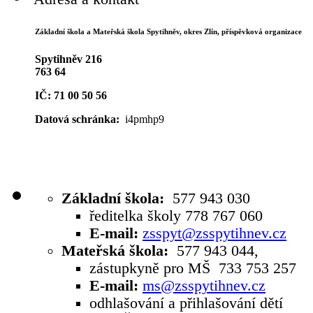
Základní škola a Mateřská škola Spytihněv,
okres Zlín, příspěvková organizace
Spytihněv 216
763 64
IČ: 71 00 50 56
Datová schránka:
i4pmhp9
Základní škola:
577 943 030
ředitelka školy 778 767 060
E-mail:
zsspyt@zsspytihnev.cz
Mateřská škola:
577 943 044,
zástupkyně pro MŠ 733 753 257
E-mail:
ms@zsspytihnev.cz
odhlašování a přihlašování dětí