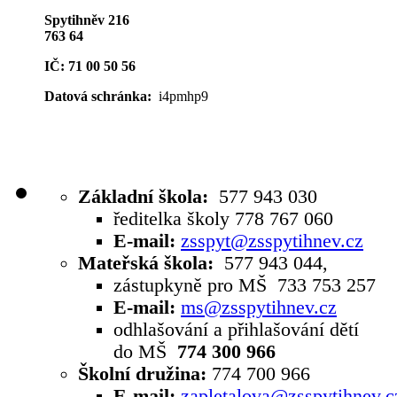
Spytihněv 216
763 64
IČ: 71 00 50 56
Datová schránka:
i4pmhp9
Základní škola:
577 943 030
ředitelka školy 778 767 060
E-mail:
zsspyt@zsspytihnev.cz
Mateřská škola:
577 943 044,
zástupkyně pro MŠ 733 753 257
E-mail:
ms@zsspytihnev.cz
odhlašování a přihlašování dětí
do MŠ
774 300 966
Školní družina:
774 700 966
E-mail:
zapletalova@zsspytihnev.c