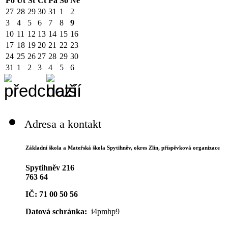
Po
Út
St
Čt
Pá
So
Ne
27
28
29
30
31
1
2
3
4
5
6
7
8
9
10
11
12
13
14
15
16
17
18
19
20
21
22
23
24
25
26
27
28
29
30
31
1
2
3
4
5
6
Adresa a kontakt
Základní škola a Mateřská škola Spytihněv,
okres Zlín, příspěvková organizace
Spytihněv 216
763 64
IČ: 71 00 50 56
Datová schránka:
i4pmhp9