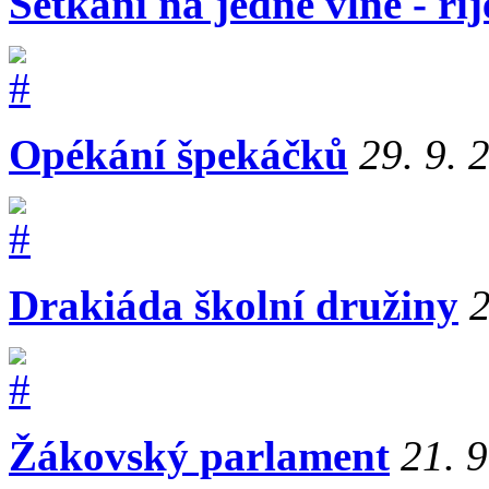
Setkání na jedné vlně - ří
Opékání špekáčků
29. 9. 
Drakiáda školní družiny
2
Žákovský parlament
21. 