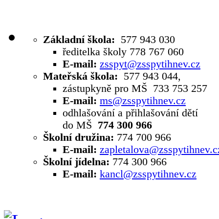
Základní škola:
577 943 030
ředitelka školy 778 767 060
E-mail:
zsspyt@zsspytihnev.cz
Mateřská škola:
577 943 044,
zástupkyně pro MŠ 733 753 257
E-mail:
ms@zsspytihnev.cz
odhlašování a přihlašování dětí
do MŠ
774 300 966
Školní družina:
774 700 966
E-mail:
zapletalova@zsspytihnev.c
Školní jídelna:
774 300 966
E-mail:
kancl@zsspytihnev.cz