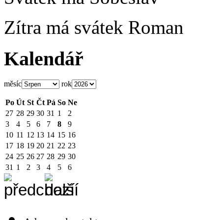
Zítra má svátek
Roman
Kalendář
měsíc
rok
Po
Út
St
Čt
Pá
So
Ne
27
28
29
30
31
1
2
3
4
5
6
7
8
9
10
11
12
13
14
15
16
17
18
19
20
21
22
23
24
25
26
27
28
29
30
31
1
2
3
4
5
6