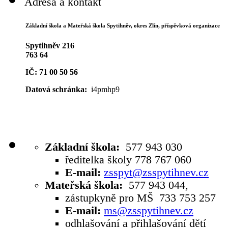
Adresa a kontakt
Základní škola a Mateřská škola Spytihněv,
okres Zlín, příspěvková organizace
Spytihněv 216
763 64
IČ: 71 00 50 56
Datová schránka:
i4pmhp9
Základní škola:
577 943 030
ředitelka školy 778 767 060
E-mail:
zsspyt@zsspytihnev.cz
Mateřská škola:
577 943 044,
zástupkyně pro MŠ 733 753 257
E-mail:
ms@zsspytihnev.cz
odhlašování a přihlašování dětí