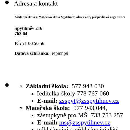
Adresa a kontakt
Základní škola a Mateřská škola Spytihněv,
okres Zlín, příspěvková organizace
Spytihněv 216
763 64
IČ: 71 00 50 56
Datová schránka:
i4pmhp9
Základní škola:
577 943 030
ředitelka školy 778 767 060
E-mail:
zsspyt@zsspytihnev.cz
Mateřská škola:
577 943 044,
zástupkyně pro MŠ 733 753 257
E-mail:
ms@zsspytihnev.cz
odhlašování a přihlašování dětí