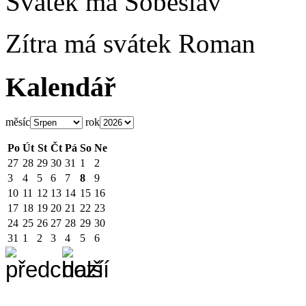
Svátek má
Soběslav
Zítra má svátek
Roman
Kalendář
měsíc
rok
Po
Út
St
Čt
Pá
So
Ne
27
28
29
30
31
1
2
3
4
5
6
7
8
9
10
11
12
13
14
15
16
17
18
19
20
21
22
23
24
25
26
27
28
29
30
31
1
2
3
4
5
6