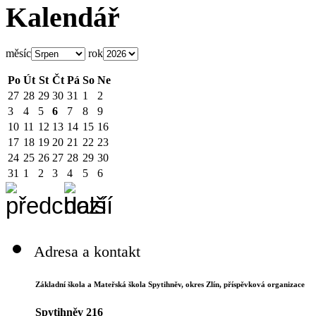
Kalendář
měsíc
rok
Po
Út
St
Čt
Pá
So
Ne
27
28
29
30
31
1
2
3
4
5
6
7
8
9
10
11
12
13
14
15
16
17
18
19
20
21
22
23
24
25
26
27
28
29
30
31
1
2
3
4
5
6
Adresa a kontakt
Základní škola a Mateřská škola Spytihněv,
okres Zlín, příspěvková organizace
Spytihněv 216