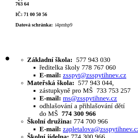
763 64
IČ: 71 00 50 56
Datová schránka:
i4pmhp9
Základní škola:
577 943 030
ředitelka školy 778 767 060
E-mail:
zsspyt@zsspytihnev.cz
Mateřská škola:
577 943 044,
zástupkyně pro MŠ 733 753 257
E-mail:
ms@zsspytihnev.cz
odhlašování a přihlašování dětí
do MŠ
774 300 966
Školní družina:
774 700 966
E-mail:
zapletalova@zsspytihnev.c
Školní jídelna:
774 300 966